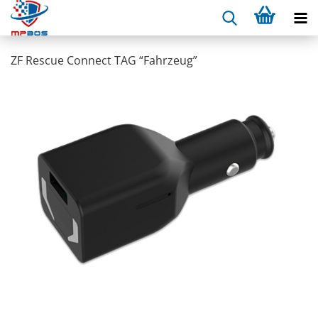
ZF Res­cue Con­nect TAG “Fahr­zeug”