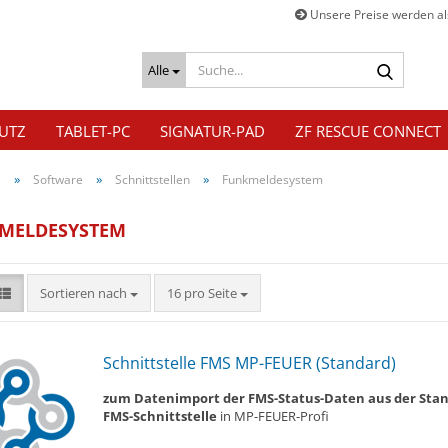
Unsere Preise werden als
Suche...
Alle
UTZ
TABLET-PC
SIGNATUR-PAD
ZF RESCUE CONNECT
»
»
»
e
Software
Schnittstellen
Funkmeldesystem
MELDESYSTEM
Sortieren nach
pro Seite
Sortieren nach
16 pro Seite
Schnitt­stel­le FMS MP-​FEUER (Stan­dard)
zum Da­ten­im­port der FMS-​Status-Daten aus der Stan
FMS-Schnittstelle
in MP-​FEUER-Profi