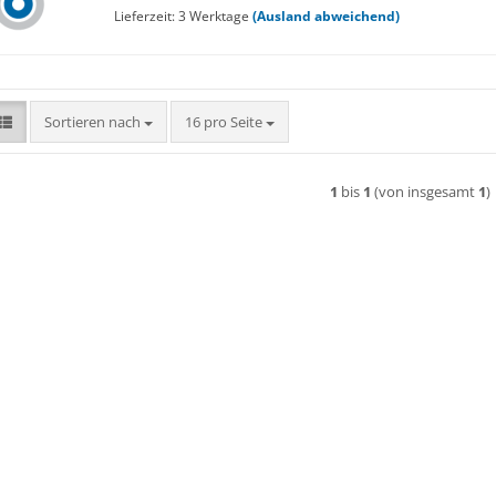
Lieferzeit: 3 Werktage
(Ausland abweichend)
Sortieren nach
pro Seite
Sortieren nach
16 pro Seite
1
bis
1
(von insgesamt
1
)