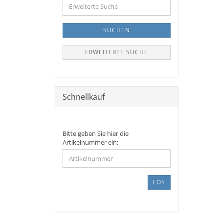
Erweiterte
Suche
SUCHEN
ERWEITERTE SUCHE
Schnellkauf
BITTE
Bitte geben Sie hier die
GEBEN
Artikelnummer ein:
SIE
HIER
DIE
ARTIKELNUMMER
LOS
EIN: