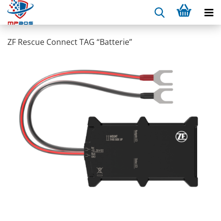
ZF Res­cue Con­nect TAG “Bat­te­rie”