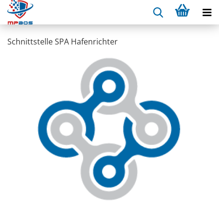
Schnitt­stel­le SPA Ha­fen­rich­ter