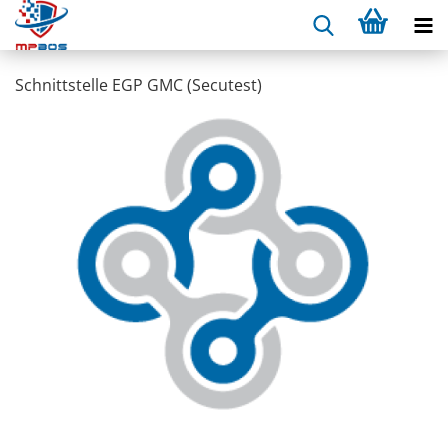
Schnitt­stel­le EGP GMC (Se­cu­test)