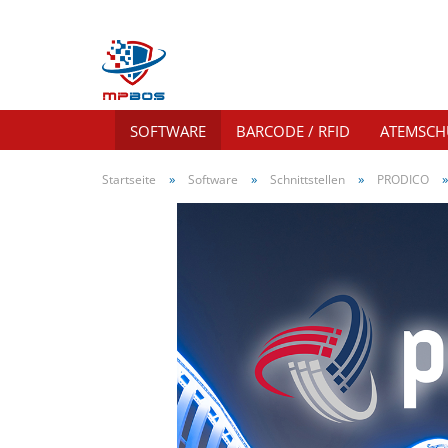
SOFTWARE
BARCODE / RFID
ATEMSCH
»
»
»
Startseite
Software
Schnittstellen
PRODICO