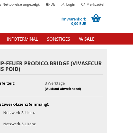
 Nettopreise angezeigt.
DE
Login
Merkzettel
Ihr Warenkorb
0,00 EUR
INFOTERMINAL
SONSTIGES
% SALE
P-​FEUER PRODICO.BRIDGE (VI­VASE­CUR
IS POID)
eferzeit:
3 Werktage
(Ausland abweichend)
tzwerk-Lizenz (einmalig):
Netzwerk-3-Lizenz
Netzwerk-5-Lizenz