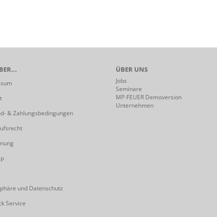
ER...
ÜBER UNS
Jobs
ssum
Seminare
MP-FEUER Demoversion
t
Unternehmen
d- & Zahlungsbedingungen
ufsrecht
hnung
ap
sphäre und Datenschutz
ck Service