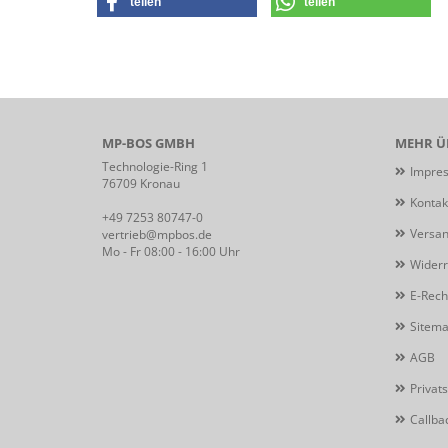
teilen
teilen
MP-BOS GMBH
MEHR ÜB
Technologie-Ring 1
Impre
76709 Kronau
Kontak
+49 7253 80747-0
Versan
vertrieb@mpbos.de
Mo - Fr 08:00 - 16:00 Uhr
Widerr
E-Rec
Sitem
AGB
Privat
Callba