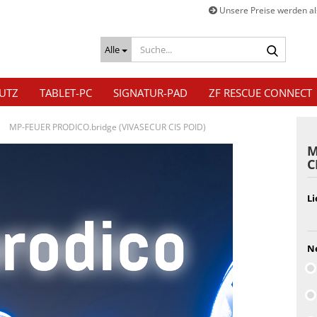
Unsere Preise werden als
Suche...
Alle
UTZ
TABLET-PC
SIGNATUR-PAD
ZF RESCUE CONNECT
»
MP-FEUER PRODICO.bridge (VIVASECUR CIS POID)
M
C
Li
Ne