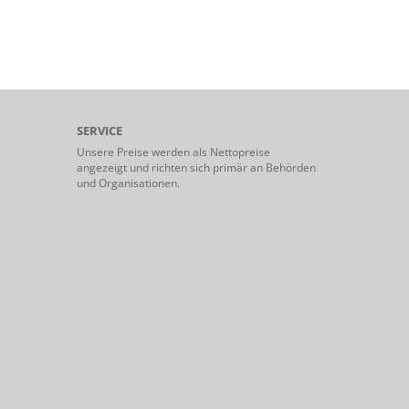
SERVICE
Unsere Preise werden als Nettopreise
angezeigt und richten sich primär an Behörden
und Organisationen.